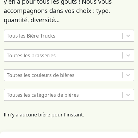
y en a pour tous les goûts ! Nous vous
accompagnons dans vos choix : type,
quantité, diversité…
Bières - Liste des franchisés
Sélectionnez le contenu
Sélectionnez le contenu
Bières - Liste des brasseurs
Sélectionnez le contenu
Sélectionnez le contenu
Bières - Couleurs de bières
Sélectionnez le contenu
Sélectionnez le contenu
Bières - Catégories
Sélectionnez le contenu
Sélectionnez le contenu
Il n'y a aucune bière pour l'instant.