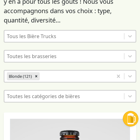
y en a pour tous les goûts ! Nous vous
accompagnons dans vos choix : type,
quantité, diversité…
Bières - Liste des franchisés
Sélectionnez le contenu
Sélectionnez le contenu
Bières - Liste des brasseurs
Sélectionnez le contenu
Sélectionnez le contenu
Bières - Couleurs de bières
Sélectionnez le contenu
Blonde (121)
Sélectionnez le contenu
Bières - Catégories
Sélectionnez le contenu
Sélectionnez le contenu