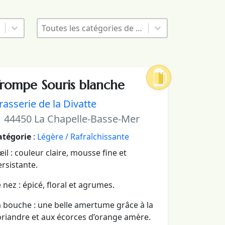
ères
Bières - Catégories
Sélectionnez le contenu
Sélectionnez le contenu
rompe Souris blanche
rasserie de la Divatte
44450 La Chapelle-Basse-Mer
atégorie
:
Légère / Rafraîchissante
œil : couleur claire, mousse fine et
rsistante.
 nez : épicé, floral et agrumes.
a bouche : une belle amertume grâce à la
oriandre et aux écorces d’orange amère.