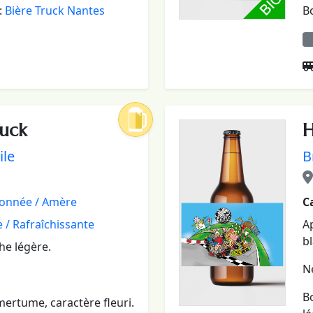
Bo
:
Bière Truck Nantes
fuck
H
ile
B
onnée / Amère
C
 / Rafraîchissante
A
b
he légère.
Ne
Bo
mertume, caractère fleuri.