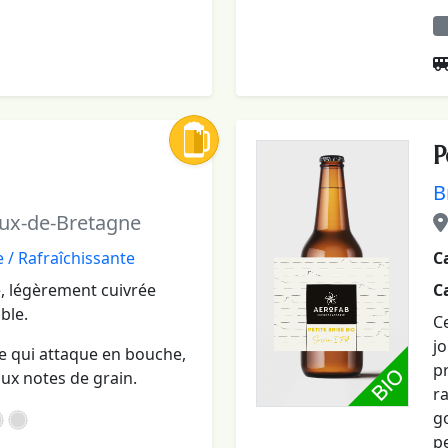
P
B
ux-de-Bretagne
 / Rafraîchissante
C
, légèrement cuivrée
C
ble.
Ce
jo
 qui attaque en bouche,
p
aux notes de grain.
ra
go
p