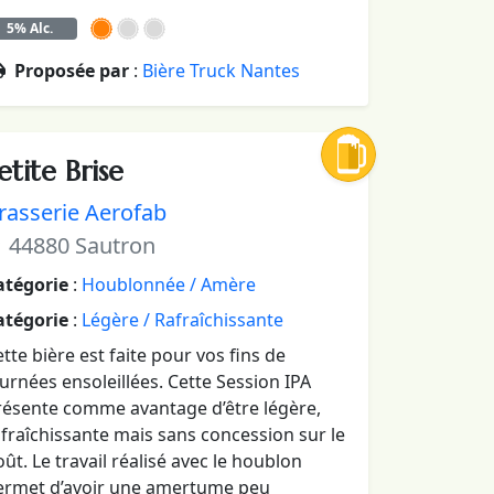
5% Alc.
Proposée par
:
Bière Truck Nantes
etite Brise
rasserie Aerofab
44880 Sautron
atégorie
:
Houblonnée / Amère
atégorie
:
Légère / Rafraîchissante
tte bière est faite pour vos fins de
urnées ensoleillées. Cette Session IPA
résente comme avantage d’être légère,
fraîchissante mais sans concession sur le
ût. Le travail réalisé avec le houblon
ermet d’avoir une amertume peu