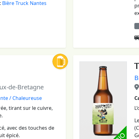
:
Bière Truck Nantes
p
e
T
B
ux-de-Bretagne
nte / Chaleureuse
C
e, tirant sur le cuivre,
L’
e.
L
cé, avec des touches de
(C
it épicé.
Go