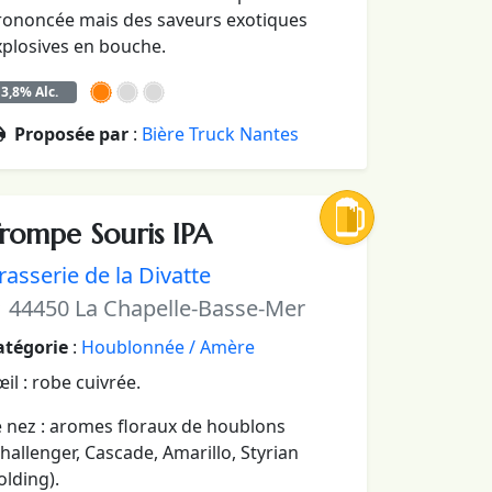
rononcée mais des saveurs exotiques
xplosives en bouche.
3,8% Alc.
Proposée par
:
Bière Truck Nantes
rompe Souris IPA
rasserie de la Divatte
44450 La Chapelle-Basse-Mer
atégorie
:
Houblonnée / Amère
œil : robe cuivrée.
e nez : aromes floraux de houblons
hallenger, Cascade, Amarillo, Styrian
lding).