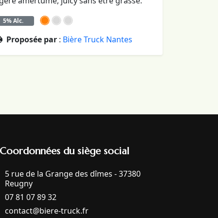
égère amertume, juicy sans être grasse.
5% Alc.
Proposée par
:
Bière Truck Nantes
Coordonnées du siège social
5 rue de la Grange des dîmes - 37380
Reugny
07 81 07 89 32
contact@biere-truck.fr