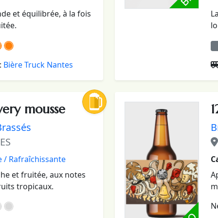
 et équilibrée, à la fois
La
itée.
l
:
Bière Truck Nantes
very mousse
1
Brassés
B
ES
 / Rafraîchissante
C
che et fruitée, aux notes
A
uits tropicaux.
m
Ne