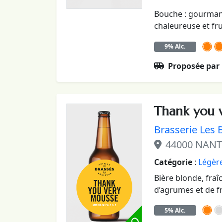
Bouche : gourmande
chaleureuse et fru
9% Alc.
Proposée par
Thank you 
Brasserie Les 
44000 NANT
Catégorie
:
Légère
Bière blonde, fraî
d’agrumes et de fr
5% Alc.