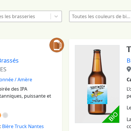
s - Liste des brasseurs
Bières - Couleurs de bi
ionnez le contenu
Sélectionnez le contenu
ionnez le contenu
Sélectionnez le contenu
T
Brassés
B
ES
onnée / Amère
C
pirée des IPA
L’
itanniques, puissante et
pe
Le
L
c
:
Bière Truck Nantes