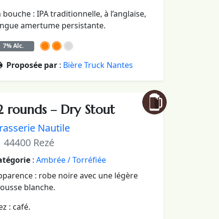
 bouche : IPA traditionnelle, à l’anglaise,
ongue amertume persistante.
7% Alc.
Proposée par
:
Bière Truck Nantes
2 rounds – Dry Stout
rasserie Nautile
44400 Rezé
atégorie
:
Ambrée / Torréfiée
pparence : robe noire avec une légère
ousse blanche.
z : café.