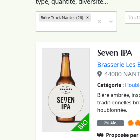
type, quantité, diversité…
Bières - Liste des franchisés
Bière
Sélectionnez le contenu
Sélect
Bière Truck Nantes (26)
Sélect
Sélectionnez le contenu
Seven IPA
Brasserie Les 
44000 NANT
Catégorie
:
Houbl
Bière ambrée, ins
traditionnelles br
houblonnée.
7% Alc.
Proposée par