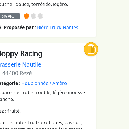
uche : douce, torréfiée, légère.
5% Alc.
Proposée par
:
Bière Truck Nantes
oppy Racing
rasserie Nautile
44400 Rezé
atégorie
:
Houblonnée / Amère
pparence : robe trouble, légère mousse
lanche.
z : fruité.
uche: notes fruits exotiques, passion,