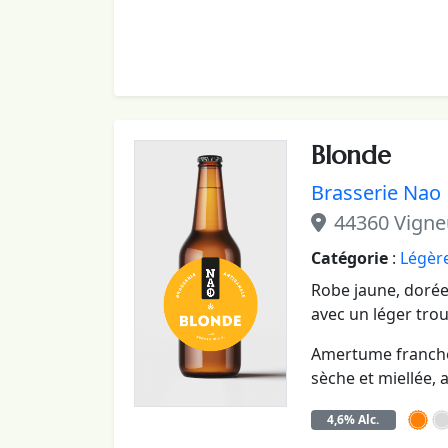
Blonde
Brasserie Nao
44360 Vigne
Catégorie
:
Légère
Robe jaune, dorée
avec un léger trou
Amertume franche
sèche et miellée, 
4,6% Alc.